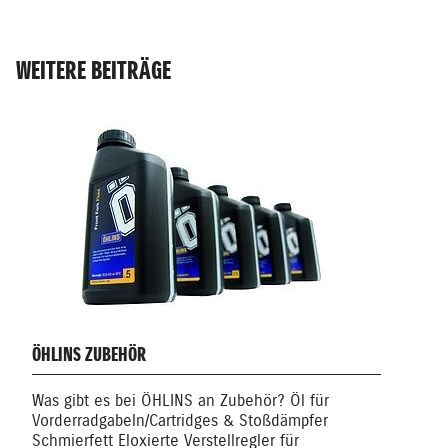
WEITERE BEITRÄGE
MECH
ÖHLINS ZUBEHÖR
Elekt
Was gibt es bei ÖHLINS an Zubehör? Öl für
Mech
Vorderradgabeln/Cartridges & Stoßdämpfer
Elem
Schmierfett Eloxierte Verstellregler für