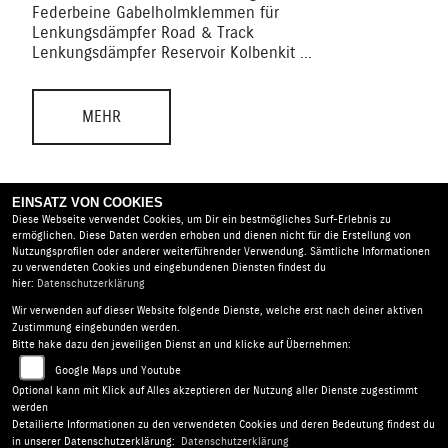
eine
Federbeine Gabelholmklemmen für
dies
Lenkungsdämpfer Road & Track
Lenkungsdämpfer Reservoir Kolbenkit ...
MEHR
EINSATZ VON COOKIES
Diese Webseite verwendet Cookies, um Dir ein bestmögliches Surf-Erlebnis zu
ermöglichen. Diese Daten werden erhoben und dienen nicht für die Erstellung von
Nutzungsprofilen oder anderer weiterführender Verwendung. Sämtliche Informationen
zu verwendeten Cookies und eingebundenen Diensten findest du
hier:
Datenschutzerklärung
Wir verwenden auf dieser Website folgende Dienste, welche erst nach deiner aktiven
Motorrad-Technik Alvermann & Appelt GbR |
Am
Zustimmung eingebunden werden.
Heidering 1 | 16515 Oranienburg | Deutschland
Bitte hake dazu den jeweiligen Dienst an und klicke auf Übernehmen:
AGB
|
Impressum
|
Datenschutz
|
Disclaimer
|
Google Maps und Youtube
Barrierefreiheit
|
Batterieverordnung
Optional kann mit Klick auf Alles akzeptieren der Nutzung aller Dienste zugestimmt
werden
Detailierte Informationen zu den verwendeten Cookies und deren Bedeutung findest du
Folgen Sie uns
in unserer Datenschutzerklärung:
Datenschutzerklärung